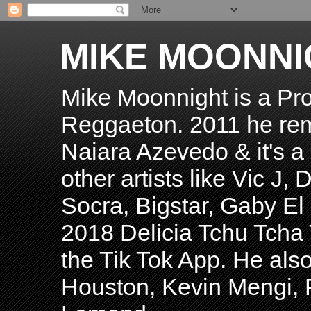
MIKE MOONNI
Mike Moonnight is a Pro
Reggaeton. 2011 he re
Naiara Azevedo & it's a H
other artists like Vic J
Socra, Bigstar, Gaby E
2018 Delicia Tchu Tcha 
the Tik Tok App. He als
Houston, Kevin Mengi, P