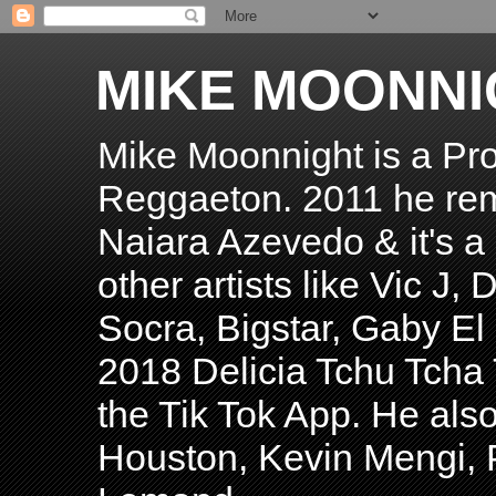
MIKE MOONNI
Mike Moonnight is a Pro
Reggaeton. 2011 he re
Naiara Azevedo & it's a H
other artists like Vic J
Socra, Bigstar, Gaby E
2018 Delicia Tchu Tcha 
the Tik Tok App. He als
Houston, Kevin Mengi, P