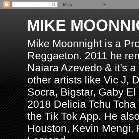
MIKE MOONNI
Mike Moonnight is a Pro
Reggaeton. 2011 he re
Naiara Azevedo & it's a H
other artists like Vic J
Socra, Bigstar, Gaby E
2018 Delicia Tchu Tcha 
the Tik Tok App. He als
Houston, Kevin Mengi, P