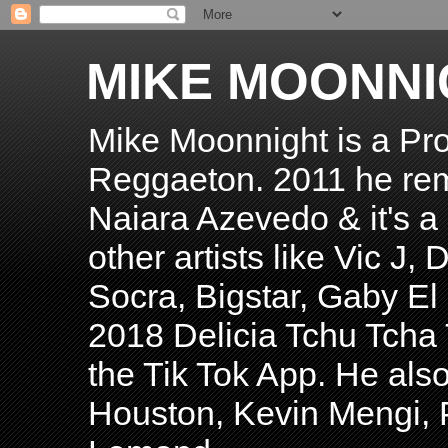
MIKE MOONNI
Mike Moonnight is a Pro
Reggaeton. 2011 he re
Naiara Azevedo & it's a H
other artists like Vic J
Socra, Bigstar, Gaby E
2018 Delicia Tchu Tcha 
the Tik Tok App. He als
Houston, Kevin Mengi, P