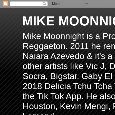
MIKE MOONNI
Mike Moonnight is a Pro
Reggaeton. 2011 he re
Naiara Azevedo & it's a H
other artists like Vic J
Socra, Bigstar, Gaby E
2018 Delicia Tchu Tcha 
the Tik Tok App. He als
Houston, Kevin Mengi, P