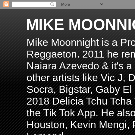
MIKE MOONNI
Mike Moonnight is a Pro
Reggaeton. 2011 he re
Naiara Azevedo & it's a H
other artists like Vic J
Socra, Bigstar, Gaby E
2018 Delicia Tchu Tcha 
the Tik Tok App. He als
Houston, Kevin Mengi, P