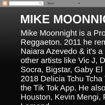
MIKE MOONNI
Mike Moonnight is a Pro
Reggaeton. 2011 he re
Naiara Azevedo & it's a H
other artists like Vic J
Socra, Bigstar, Gaby E
2018 Delicia Tchu Tcha 
the Tik Tok App. He als
Houston, Kevin Mengi, P