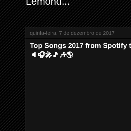
Lemond...
quinta-feira, 7 de dezembro de 2017
Top Songs 2017 from Spotify 
🔈️🎧️🎤️🎵️🎶🌎