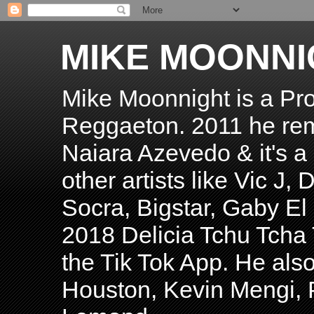
MIKE MOONNI
Mike Moonnight is a Pro
Reggaeton. 2011 he re
Naiara Azevedo & it's a H
other artists like Vic J
Socra, Bigstar, Gaby E
2018 Delicia Tchu Tcha 
the Tik Tok App. He als
Houston, Kevin Mengi, P