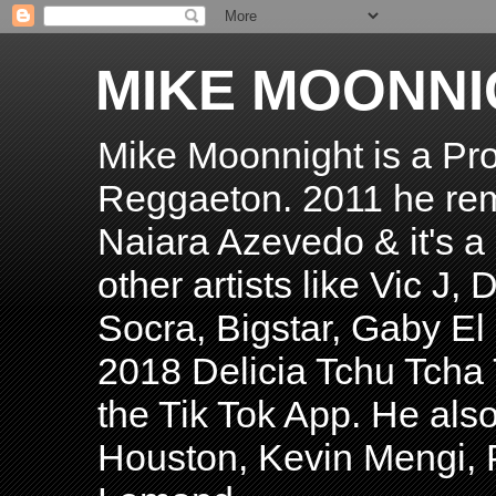
MIKE MOONNI
Mike Moonnight is a Pro
Reggaeton. 2011 he re
Naiara Azevedo & it's a H
other artists like Vic J
Socra, Bigstar, Gaby E
2018 Delicia Tchu Tcha 
the Tik Tok App. He als
Houston, Kevin Mengi, P