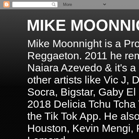
MIKE MOONNI
Mike Moonnight is a Pro
Reggaeton. 2011 he re
Naiara Azevedo & it's a H
other artists like Vic J
Socra, Bigstar, Gaby E
2018 Delicia Tchu Tcha 
the Tik Tok App. He als
Houston, Kevin Mengi, P