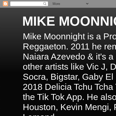
MIKE MOONNI
Mike Moonnight is a Pro
Reggaeton. 2011 he re
Naiara Azevedo & it's a H
other artists like Vic J
Socra, Bigstar, Gaby E
2018 Delicia Tchu Tcha 
the Tik Tok App. He als
Houston, Kevin Mengi, P