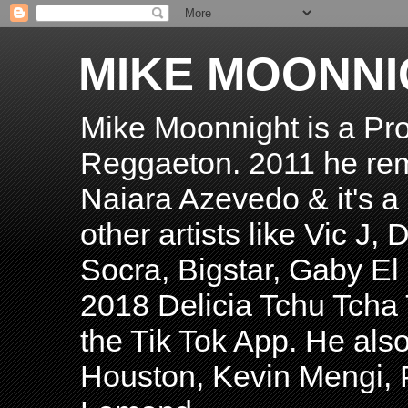
MIKE MOONNI
Mike Moonnight is a Pro
Reggaeton. 2011 he re
Naiara Azevedo & it's a H
other artists like Vic J
Socra, Bigstar, Gaby E
2018 Delicia Tchu Tcha 
the Tik Tok App. He als
Houston, Kevin Mengi, P