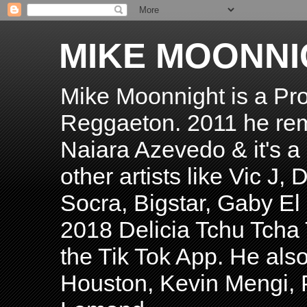
MIKE MOONNI
Mike Moonnight is a Pro
Reggaeton. 2011 he re
Naiara Azevedo & it's a H
other artists like Vic J
Socra, Bigstar, Gaby E
2018 Delicia Tchu Tcha 
the Tik Tok App. He als
Houston, Kevin Mengi, P