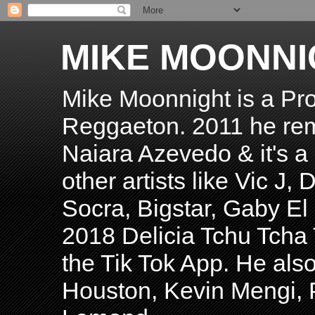
MIKE MOONNI
Mike Moonnight is a Pro
Reggaeton. 2011 he re
Naiara Azevedo & it's a H
other artists like Vic J
Socra, Bigstar, Gaby E
2018 Delicia Tchu Tcha 
the Tik Tok App. He als
Houston, Kevin Mengi, P