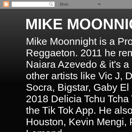
MIKE MOONNI
Mike Moonnight is a Pro
Reggaeton. 2011 he re
Naiara Azevedo & it's a H
other artists like Vic J
Socra, Bigstar, Gaby E
2018 Delicia Tchu Tcha 
the Tik Tok App. He als
Houston, Kevin Mengi, P