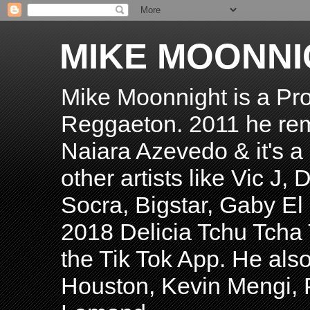
MIKE MOONNI
Mike Moonnight is a Pro
Reggaeton. 2011 he re
Naiara Azevedo & it's a H
other artists like Vic J
Socra, Bigstar, Gaby E
2018 Delicia Tchu Tcha 
the Tik Tok App. He als
Houston, Kevin Mengi, P