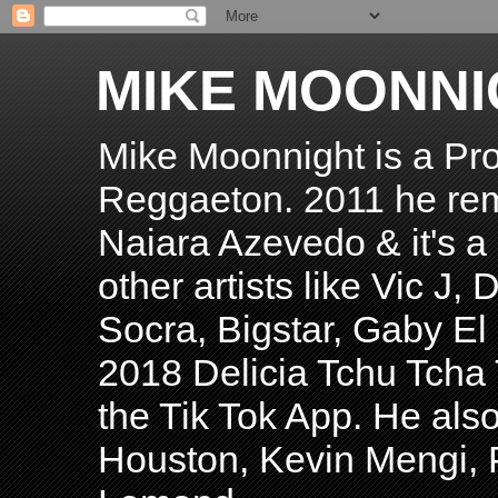
MIKE MOONNI
Mike Moonnight is a Pro
Reggaeton. 2011 he re
Naiara Azevedo & it's a H
other artists like Vic J
Socra, Bigstar, Gaby E
2018 Delicia Tchu Tcha 
the Tik Tok App. He als
Houston, Kevin Mengi, P