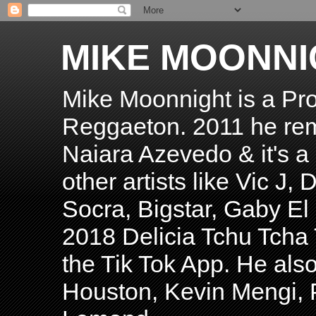
MIKE MOONNI
Mike Moonnight is a Pro
Reggaeton. 2011 he re
Naiara Azevedo & it's a H
other artists like Vic J
Socra, Bigstar, Gaby E
2018 Delicia Tchu Tcha 
the Tik Tok App. He als
Houston, Kevin Mengi, P