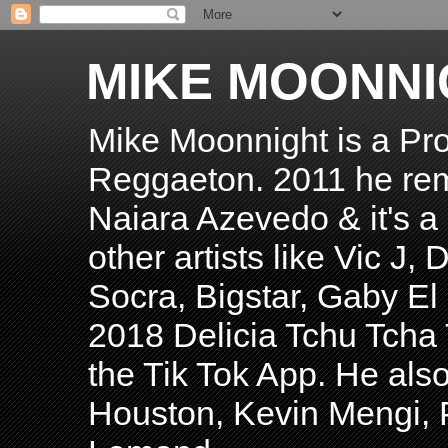
MIKE MOONNI
Mike Moonnight is a Pro
Reggaeton. 2011 he re
Naiara Azevedo & it's a H
other artists like Vic J
Socra, Bigstar, Gaby E
2018 Delicia Tchu Tcha 
the Tik Tok App. He als
Houston, Kevin Mengi, P