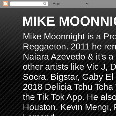
MIKE MOONNI
Mike Moonnight is a Pro
Reggaeton. 2011 he re
Naiara Azevedo & it's a H
other artists like Vic J
Socra, Bigstar, Gaby E
2018 Delicia Tchu Tcha 
the Tik Tok App. He als
Houston, Kevin Mengi, P