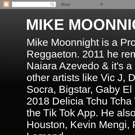
MIKE MOONNI
Mike Moonnight is a Pro
Reggaeton. 2011 he re
Naiara Azevedo & it's a H
other artists like Vic J
Socra, Bigstar, Gaby E
2018 Delicia Tchu Tcha 
the Tik Tok App. He als
Houston, Kevin Mengi, P