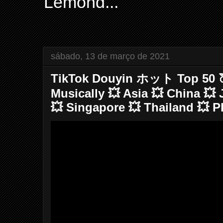
Lemond...
sábado, 13 de março de 2021
TikTok Douyin ホット Top 50 🍑
Musically 💥 Asia 💥 China 💥
💥 Singapore 💥 Thailand 💥 P