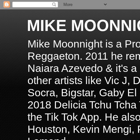
MIKE MOONNI
Mike Moonnight is a Pro
Reggaeton. 2011 he re
Naiara Azevedo & it's a H
other artists like Vic J
Socra, Bigstar, Gaby E
2018 Delicia Tchu Tcha 
the Tik Tok App. He als
Houston, Kevin Mengi, P