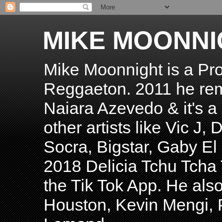
MIKE MOONNI
Mike Moonnight is a Pro
Reggaeton. 2011 he re
Naiara Azevedo & it's a H
other artists like Vic J
Socra, Bigstar, Gaby E
2018 Delicia Tchu Tcha 
the Tik Tok App. He als
Houston, Kevin Mengi, P