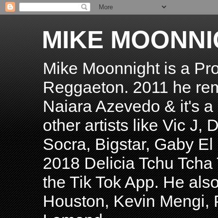
MIKE MOONNI
Mike Moonnight is a Pro
Reggaeton. 2011 he re
Naiara Azevedo & it's a H
other artists like Vic J
Socra, Bigstar, Gaby E
2018 Delicia Tchu Tcha 
the Tik Tok App. He als
Houston, Kevin Mengi, P