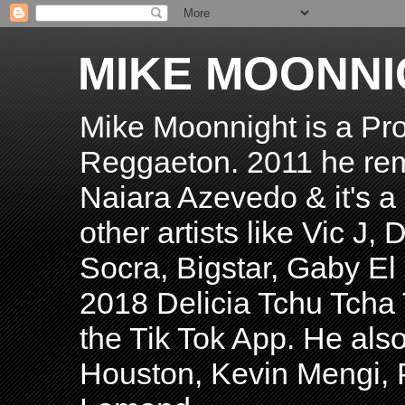
MIKE MOONNI
Mike Moonnight is a Pro
Reggaeton. 2011 he re
Naiara Azevedo & it's a H
other artists like Vic J
Socra, Bigstar, Gaby E
2018 Delicia Tchu Tcha 
the Tik Tok App. He als
Houston, Kevin Mengi, P