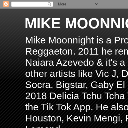
MIKE MOONNI
Mike Moonnight is a Pro
Reggaeton. 2011 he re
Naiara Azevedo & it's a H
other artists like Vic J
Socra, Bigstar, Gaby E
2018 Delicia Tchu Tcha 
the Tik Tok App. He als
Houston, Kevin Mengi, P