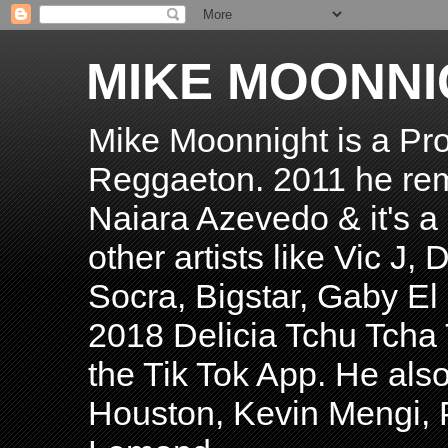
MIKE MOONNI
Mike Moonnight is a Pro
Reggaeton. 2011 he re
Naiara Azevedo & it's a H
other artists like Vic J
Socra, Bigstar, Gaby E
2018 Delicia Tchu Tcha 
the Tik Tok App. He als
Houston, Kevin Mengi, P