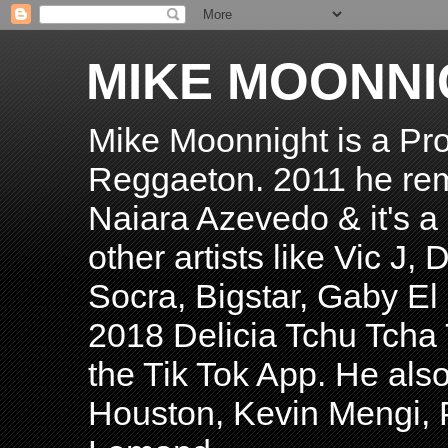
MIKE MOONNI
Mike Moonnight is a Pro
Reggaeton. 2011 he re
Naiara Azevedo & it's a H
other artists like Vic J
Socra, Bigstar, Gaby E
2018 Delicia Tchu Tcha 
the Tik Tok App. He als
Houston, Kevin Mengi, P