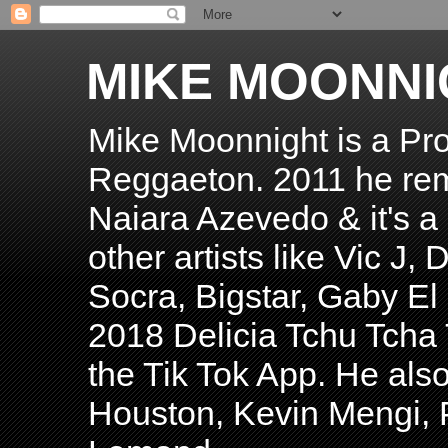
MIKE MOONNI
Mike Moonnight is a Pro
Reggaeton. 2011 he re
Naiara Azevedo & it's a H
other artists like Vic J
Socra, Bigstar, Gaby E
2018 Delicia Tchu Tcha 
the Tik Tok App. He als
Houston, Kevin Mengi, P