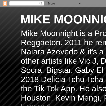
MIKE MOONNI
Mike Moonnight is a Pro
Reggaeton. 2011 he re
Naiara Azevedo & it's a H
other artists like Vic J
Socra, Bigstar, Gaby E
2018 Delicia Tchu Tcha 
the Tik Tok App. He als
Houston, Kevin Mengi, P