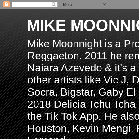
MIKE MOONNI
Mike Moonnight is a Pro
Reggaeton. 2011 he re
Naiara Azevedo & it's a H
other artists like Vic J
Socra, Bigstar, Gaby E
2018 Delicia Tchu Tcha 
the Tik Tok App. He als
Houston, Kevin Mengi, P