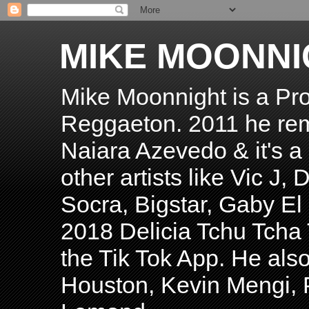
MIKE MOONNI
Mike Moonnight is a Pro
Reggaeton. 2011 he re
Naiara Azevedo & it's a H
other artists like Vic J
Socra, Bigstar, Gaby E
2018 Delicia Tchu Tcha 
the Tik Tok App. He als
Houston, Kevin Mengi, P