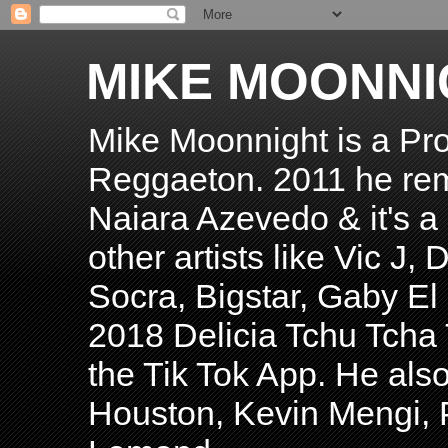
MIKE MOONNI
Mike Moonnight is a Pro
Reggaeton. 2011 he re
Naiara Azevedo & it's a H
other artists like Vic J
Socra, Bigstar, Gaby E
2018 Delicia Tchu Tcha 
the Tik Tok App. He als
Houston, Kevin Mengi, P