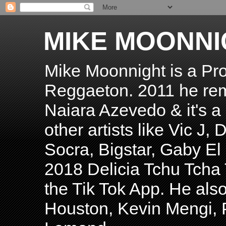
MIKE MOONNI
Mike Moonnight is a Pro
Reggaeton. 2011 he re
Naiara Azevedo & it's a H
other artists like Vic J
Socra, Bigstar, Gaby E
2018 Delicia Tchu Tcha 
the Tik Tok App. He als
Houston, Kevin Mengi, P