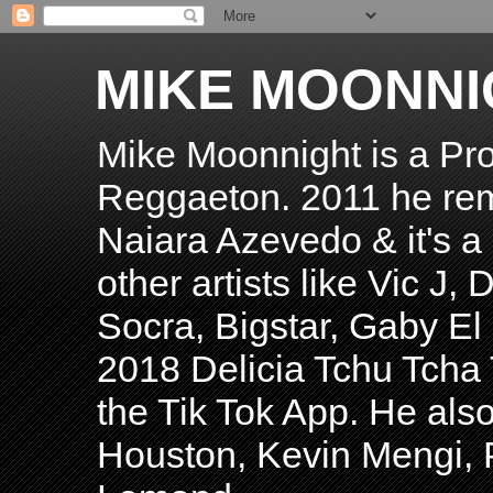
MIKE MOONNI
Mike Moonnight is a Pro
Reggaeton. 2011 he re
Naiara Azevedo & it's a H
other artists like Vic J
Socra, Bigstar, Gaby E
2018 Delicia Tchu Tcha 
the Tik Tok App. He als
Houston, Kevin Mengi, P