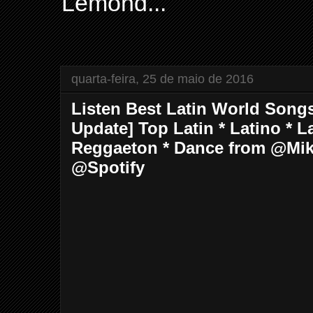
Lemond...
quarta-feira, 25 de maio de 2016
Listen Best Latin World Song
Update] Top Latin * Latino * La
Reggaeton * Dance from @Mi
@Spotify