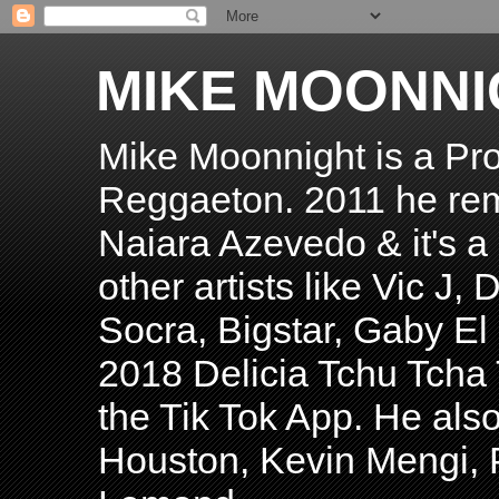
MIKE MOONNI
Mike Moonnight is a Pro
Reggaeton. 2011 he re
Naiara Azevedo & it's a H
other artists like Vic J
Socra, Bigstar, Gaby E
2018 Delicia Tchu Tcha 
the Tik Tok App. He als
Houston, Kevin Mengi, P