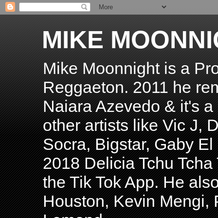
MIKE MOONNI
Mike Moonnight is a Pro
Reggaeton. 2011 he re
Naiara Azevedo & it's a H
other artists like Vic J
Socra, Bigstar, Gaby E
2018 Delicia Tchu Tcha 
the Tik Tok App. He als
Houston, Kevin Mengi, P