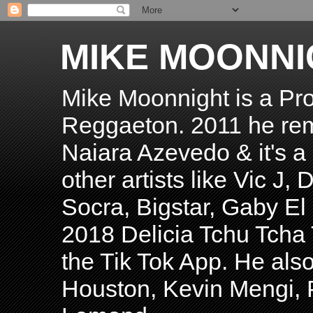
MIKE MOONNI
Mike Moonnight is a Pro
Reggaeton. 2011 he re
Naiara Azevedo & it's a H
other artists like Vic J
Socra, Bigstar, Gaby E
2018 Delicia Tchu Tcha 
the Tik Tok App. He als
Houston, Kevin Mengi, P