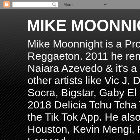
MIKE MOONNI
Mike Moonnight is a Pro
Reggaeton. 2011 he re
Naiara Azevedo & it's a H
other artists like Vic J
Socra, Bigstar, Gaby E
2018 Delicia Tchu Tcha 
the Tik Tok App. He als
Houston, Kevin Mengi, P