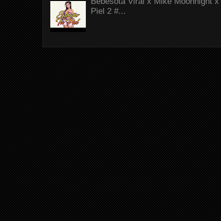
Bebesota Viral x Mike Moonnight x 
Piel 2 #...