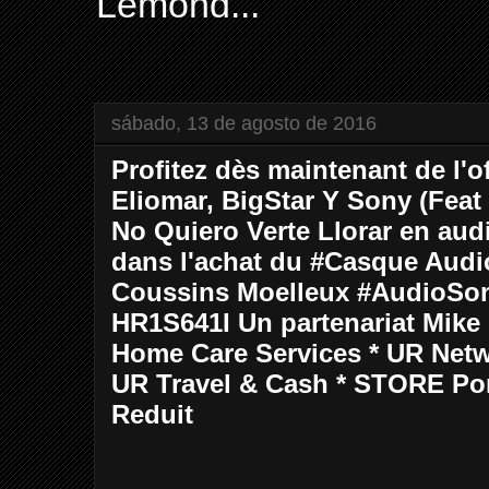
Lemond...
sábado, 13 de agosto de 2016
Profitez dès maintenant de l'of
Eliomar, BigStar Y Sony (Feat
No Quiero Verte Llorar en audi
dans l'achat du ‪#‎Casque‬ Audio
Coussins Moelleux ‪#‎AudioSonic
HR1S641I Un partenariat Mik
Home Care Services * UR Netw
UR Travel & Cash * STORE Por
Reduit