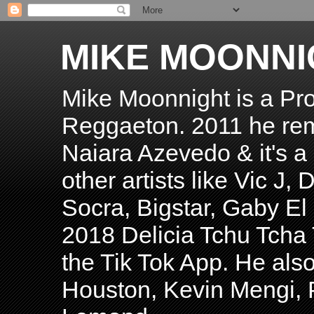
MIKE MOONNI
Mike Moonnight is a Pro
Reggaeton. 2011 he re
Naiara Azevedo & it's a H
other artists like Vic J
Socra, Bigstar, Gaby E
2018 Delicia Tchu Tcha 
the Tik Tok App. He als
Houston, Kevin Mengi, P