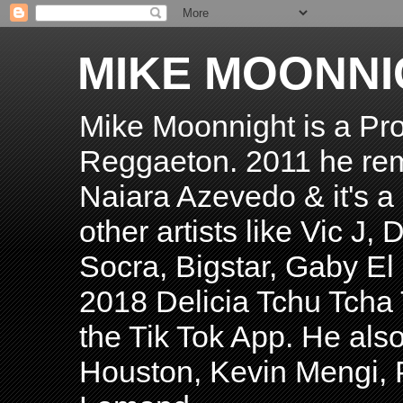
MIKE MOONNI
Mike Moonnight is a Pro
Reggaeton. 2011 he re
Naiara Azevedo & it's a H
other artists like Vic J
Socra, Bigstar, Gaby E
2018 Delicia Tchu Tcha 
the Tik Tok App. He als
Houston, Kevin Mengi, P