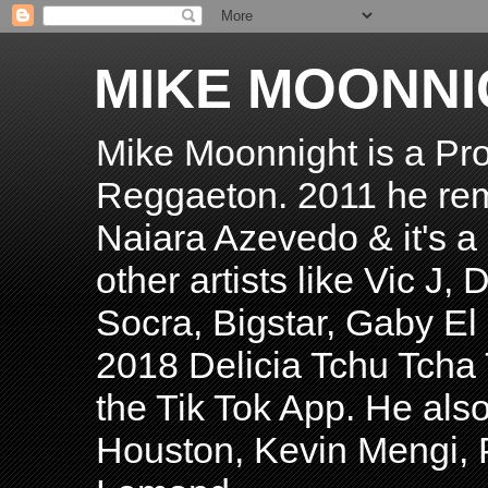
MIKE MOONNI
Mike Moonnight is a Pro
Reggaeton. 2011 he re
Naiara Azevedo & it's a H
other artists like Vic J
Socra, Bigstar, Gaby E
2018 Delicia Tchu Tcha 
the Tik Tok App. He als
Houston, Kevin Mengi, P