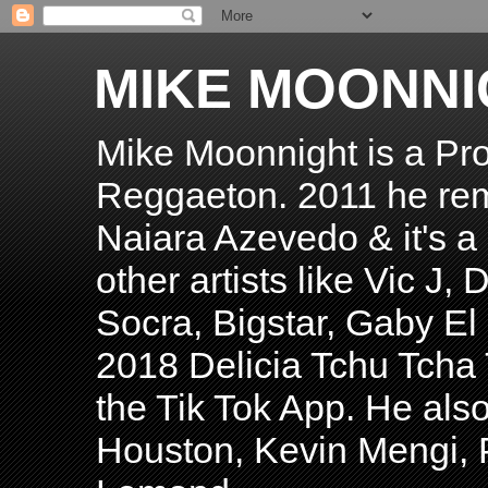
MIKE MOONNI
Mike Moonnight is a Pro
Reggaeton. 2011 he re
Naiara Azevedo & it's a H
other artists like Vic J
Socra, Bigstar, Gaby E
2018 Delicia Tchu Tcha 
the Tik Tok App. He als
Houston, Kevin Mengi, P