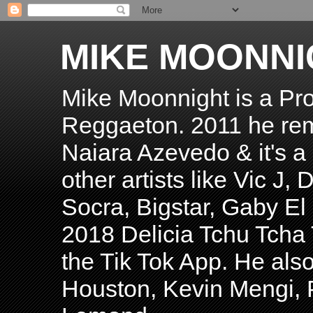
MIKE MOONNI
Mike Moonnight is a Pro
Reggaeton. 2011 he re
Naiara Azevedo & it's a H
other artists like Vic J
Socra, Bigstar, Gaby E
2018 Delicia Tchu Tcha 
the Tik Tok App. He als
Houston, Kevin Mengi, P