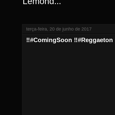
Lemond...
terça-feira, 20 de junho de 2017
‼️#ComingSoon ‼️#Reggaeton