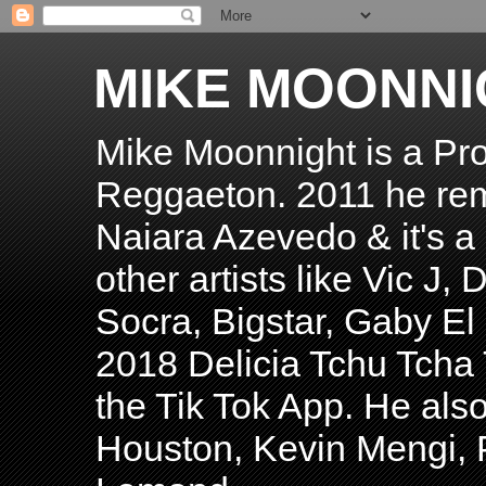
MIKE MOONNI
Mike Moonnight is a Pro
Reggaeton. 2011 he re
Naiara Azevedo & it's a H
other artists like Vic J
Socra, Bigstar, Gaby E
2018 Delicia Tchu Tcha 
the Tik Tok App. He als
Houston, Kevin Mengi, P