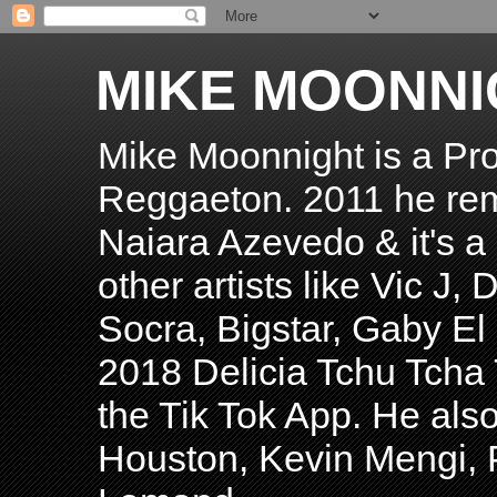
MIKE MOONNI
Mike Moonnight is a Pro
Reggaeton. 2011 he re
Naiara Azevedo & it's a H
other artists like Vic J
Socra, Bigstar, Gaby E
2018 Delicia Tchu Tcha 
the Tik Tok App. He als
Houston, Kevin Mengi, P