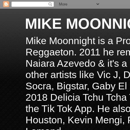
MIKE MOONNI
Mike Moonnight is a Pro
Reggaeton. 2011 he re
Naiara Azevedo & it's a H
other artists like Vic J
Socra, Bigstar, Gaby E
2018 Delicia Tchu Tcha 
the Tik Tok App. He als
Houston, Kevin Mengi, P