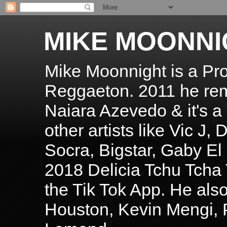
MIKE MOONNI
Mike Moonnight is a Pro
Reggaeton. 2011 he re
Naiara Azevedo & it's a H
other artists like Vic J
Socra, Bigstar, Gaby E
2018 Delicia Tchu Tcha 
the Tik Tok App. He als
Houston, Kevin Mengi, P