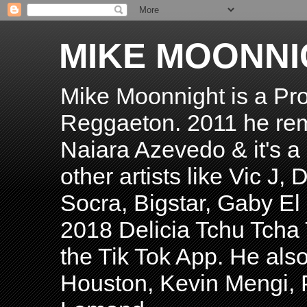
MIKE MOONNI
Mike Moonnight is a Pro
Reggaeton. 2011 he re
Naiara Azevedo & it's a H
other artists like Vic J
Socra, Bigstar, Gaby E
2018 Delicia Tchu Tcha 
the Tik Tok App. He als
Houston, Kevin Mengi, P