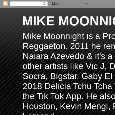
MIKE MOONNI
Mike Moonnight is a Pro
Reggaeton. 2011 he re
Naiara Azevedo & it's a H
other artists like Vic J
Socra, Bigstar, Gaby E
2018 Delicia Tchu Tcha 
the Tik Tok App. He als
Houston, Kevin Mengi, P